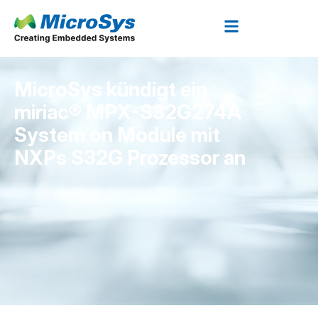
MicroSys kündigt ein
miriac® MPX-S32G274A
System on Module mit
NXPs S32G Prozessor an