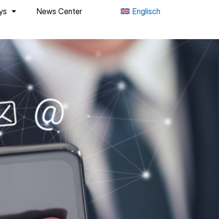
Englisch
ys
News Center