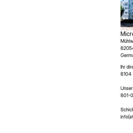
Micr
Mühlw
82054
Germ
Ihr d
8104
Unser
801-
Schic
info(