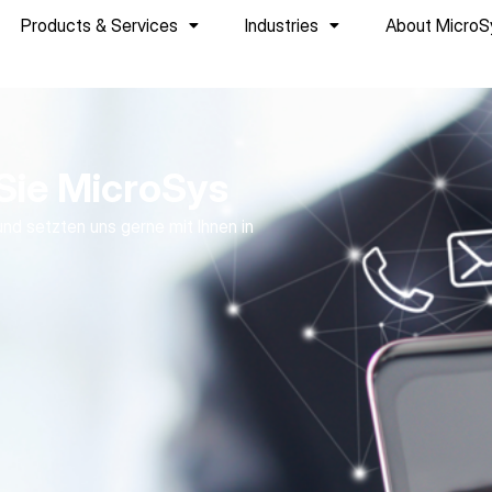
Products & Services
Industries
About MicroS
Sie MicroSys
und setzten uns gerne mit Ihnen in