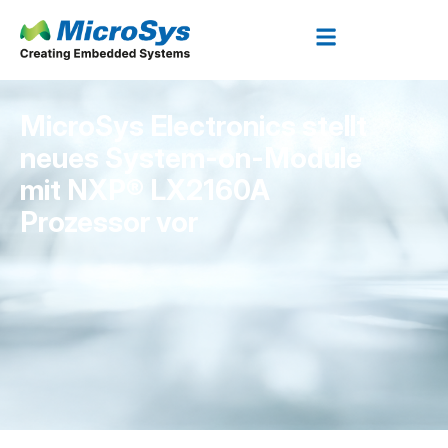
MicroSys Electronics stellt
neues System-on-Module
mit NXP® LX2160A
Prozessor vor