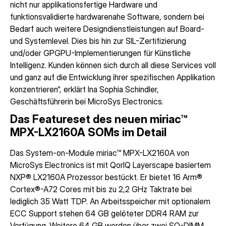
nicht nur applikationsfertige Hardware und
funktionsvalidierte hardwarenahe Software, sondern bei
Bedarf auch weitere Designdienstleistungen auf Board-
und Systemlevel. Dies bis hin zur SIL-Zertifizierung
und/oder GPGPU-Implementierungen für Künstliche
Intelligenz. Kunden können sich durch all diese Services voll
und ganz auf die Entwicklung ihrer spezifischen Applikation
konzentrieren“, erklärt Ina Sophia Schindler,
Geschäftsführerin bei MicroSys Electronics.
Das Featureset des neuen miriac™
MPX-LX2160A SOMs im Detail
Das System-on-Module miriac™ MPX-LX2160A von
MicroSys Electronics ist mit QorIQ Layerscape basiertem
NXP® LX2160A Prozessor bestückt. Er bietet 16 Arm®
Cortex®-A72 Cores mit bis zu 2,2 GHz Taktrate bei
lediglich 35 Watt TDP. An Arbeitsspeicher mit optionalem
ECC Support stehen 64 GB gelöteter DDR4 RAM zur
Verfügung. Weitere 64 GB werden über zwei SO-DIMM