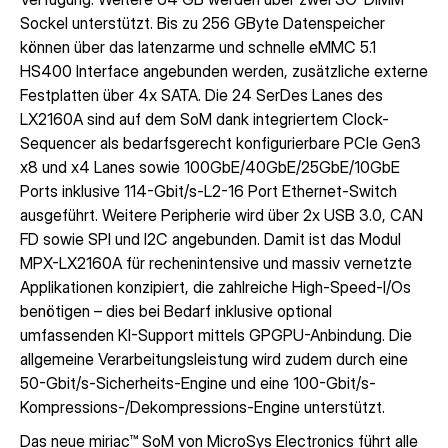
Sockel unterstützt. Bis zu 256 GByte Datenspeicher
können über das latenzarme und schnelle eMMC 5.1
HS400 Interface angebunden werden, zusätzliche externe
Festplatten über 4x SATA. Die 24 SerDes Lanes des
LX2160A sind auf dem SoM dank integriertem Clock-
Sequencer als bedarfsgerecht konfigurierbare PCIe Gen3
x8 und x4 Lanes sowie 100GbE/40GbE/25GbE/10GbE
Ports inklusive 114-Gbit/s-L2-16 Port Ethernet-Switch
ausgeführt. Weitere Peripherie wird über 2x USB 3.0, CAN
FD sowie SPI und I2C angebunden. Damit ist das Modul
MPX-LX2160A für rechenintensive und massiv vernetzte
Applikationen konzipiert, die zahlreiche High-Speed-I/Os
benötigen – dies bei Bedarf inklusive optional
umfassenden KI-Support mittels GPGPU-Anbindung. Die
allgemeine Verarbeitungsleistung wird zudem durch eine
50-Gbit/s-Sicherheits-Engine und eine 100-Gbit/s-
Kompressions-/Dekompressions-Engine unterstützt.
Das neue miriac™ SoM von MicroSys Electronics führt alle