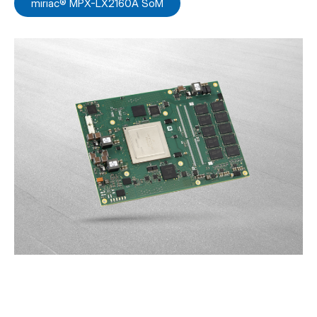
miriac® MPX-LX2160A SoM