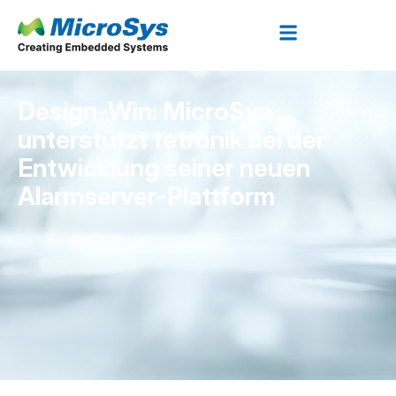
Design-Win: MicroSys
unterstützt tetronik bei der
Entwicklung seiner neuen
Alarmserver-Plattform