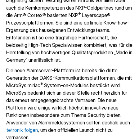
langfristig sichert. Wichtig waren tetronik vor allem aber
auch die Kernkompetenzen des NXP-Goldpartnes rund um
®
die Arm® Cortex® basierten NXP
Layerscape®
Prozessorplattformen. Sie sind eine optimale Know-how-
Ergänzung des hauseigenen Entwicklungsteams.
Entstanden ist so eine tragfähige Partnerschaft, die
beidseitig High-Tech Spezialwissen kombiniert, was für die
Herstellung von hochwertigen Qualitätsprodukten „Made in
Germany“ unerlässlich ist.
Die neue Alarmserver-Plattform ist bereits die dritte
Generation der DAKS-Kommunikationsplattformen, die mit
®
MicroSys miriac
System-on-Modules bestückt wird.
MicroSys bedankt sich an dieser Stelle recht herzlich für
das erneut entgegengebrachte Vertrauen. Die neue
Plattform wird einige wirklich höchst innovative neue
Funktionen insbesondere zum Thema Security bieten.
Anwender von Alarmmeldesystemen sollten deshalb auch
tetronik folgen
, um den offiziellen Launch nicht zu
verpassen.